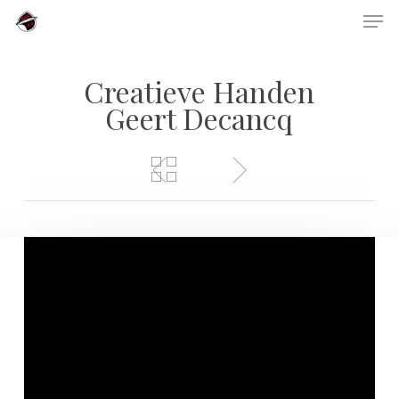
Skip
Men
to
main
content
Creatieve Handen
Geert Decancq