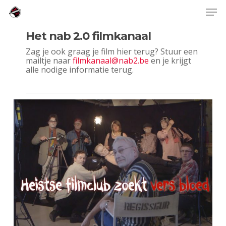
Skip
Men
to
main
content
Het nab 2.0 filmkanaal
Zag je ook graag je film hier terug? Stuur een
mailtje naar
filmkanaal@nab2.be
en je krijgt
alle nodige informatie terug.