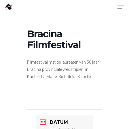
Skip
Men
to
main
content
Bracina
Filmfestival
Filmfestival met de laureaten van 50 jaar
Bracina provinciale wedstrijden, in
Kasteel La Motte, Sint-Ulriks-Kapelle
DATUM