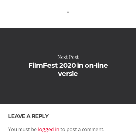
.
Next Post
FilmFest 2020 in on-line
versie
LEAVE A REPLY
You must be
logged in
to post a comment.