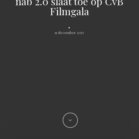
nab 2.0 slaat toe op CvB
Filmgala
.
11 december 2017